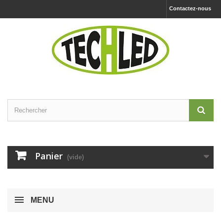
Contactez-nous
Panier
(vide)
MENU