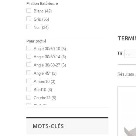
Finition Extérieure
Blanc
(42)
Gris
(56)
Noir
(34)
TERMI
Pour profilé
Angle 30/60-10
(3)
Tri
--
Angle 30/60-14
(3)
Angle 30/60-27
(3)
Angle 45°
(3)
Résultats 
Arrière10
(3)
Bord10
(3)
Courbe12
(6)
Fin8
(3)
Fin10
(3)
Fin10-R
(3)
MOTS-CLÉS
Fin16
(3)