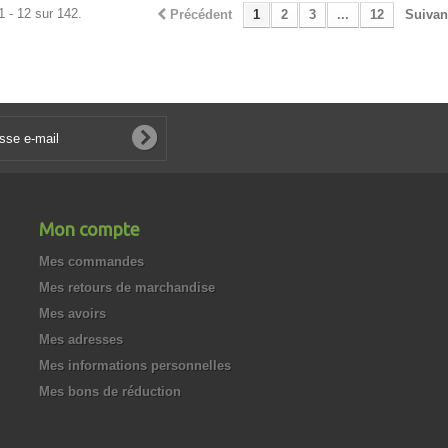
1 - 12 sur 142.
Précédent
1
2
3
...
12
Suivan
Mon compte
Mes commandes
Mes retours de marchandise
Mes avoirs
Mes adresses
Mes informations personnelles
Mes bons de réduction