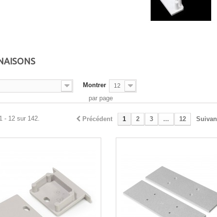
NAISONS
Montrer
12
par page
1 - 12 sur 142.
Précédent
1
2
3
...
12
Suivan