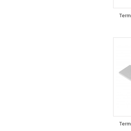
Rainure14
(3)
Reflex8
(3)
Term
Sol12
(1)
Tube8
(1)
Term