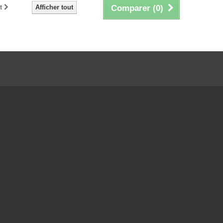
t
Afficher tout
Comparer (
0
)