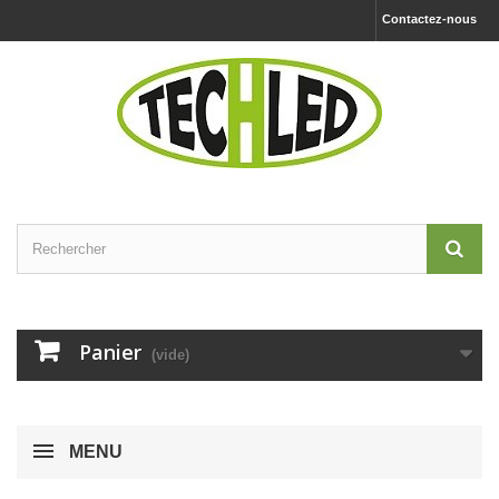
Contactez-nous
Panier
(vide)
MENU