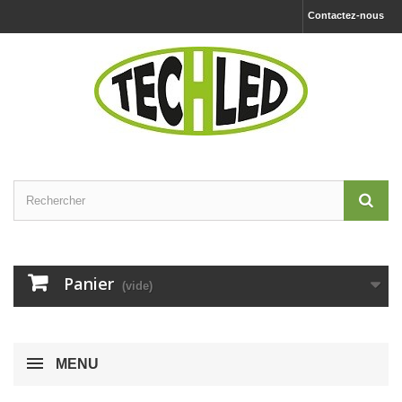
Contactez-nous
Panier
(vide)
MENU